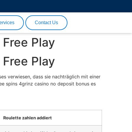
ervices
Contact Us
 Free Play
 Free Play
es verwiesen, dass sie nachträglich mit einer
ee spins 4grinz casino no deposit bonus es
Roulette zahlen addiert