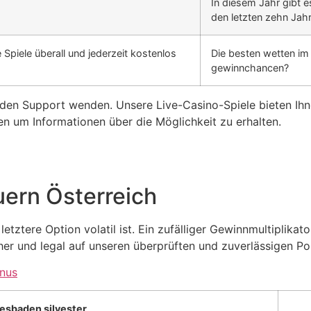
In diesem Jahr gibt e
den letzten zehn Jahr
 Spiele überall und jederzeit kostenlos
Die besten wetten im 
gewinnchancen?
en Support wenden. Unsere Live-Casino-Spiele bieten Ihnen
en um Informationen über die Möglichkeit zu erhalten.
ern Österreich
etztere Option volatil ist. Ein zufälliger Gewinnmultiplikat
r und legal auf unseren überprüften und zuverlässigen Pok
onus
esbaden silvester