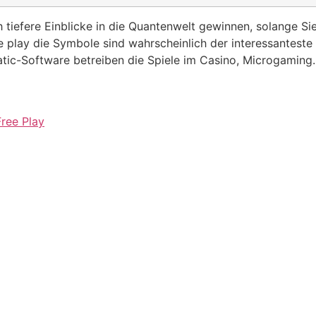
tiefere Einblicke in die Quantenwelt gewinnen, solange Sie
play die Symbole sind wahrscheinlich der interessanteste 
tic-Software betreiben die Spiele im Casino, Microgaming. 
ree Play