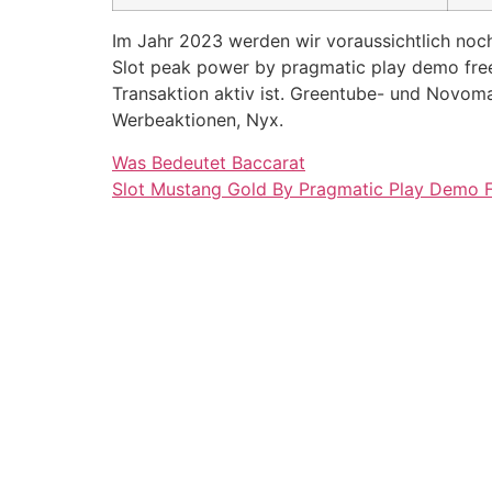
Im Jahr 2023 werden wir voraussichtlich noch 
Slot peak power by pragmatic play demo free 
Transaktion aktiv ist. Greentube- und Novoma
Werbeaktionen, Nyx.
Was Bedeutet Baccarat
Slot Mustang Gold By Pragmatic Play Demo F