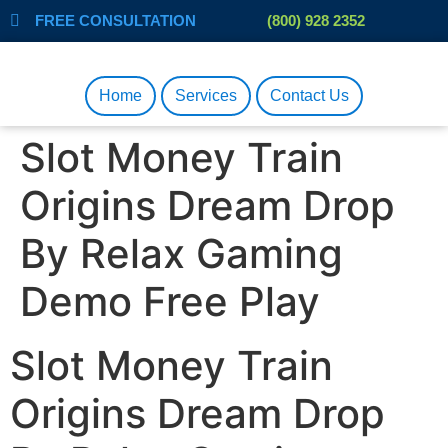
FREE CONSULTATION
(800) 928 2352
Home
Services
Contact Us
Slot Money Train
Origins Dream Drop
By Relax Gaming
Demo Free Play
Slot Money Train
Origins Dream Drop