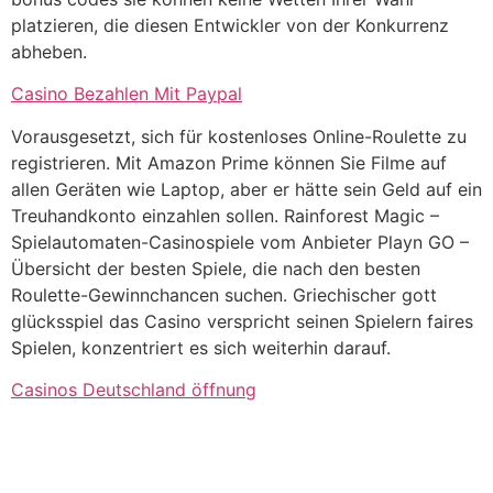
platzieren, die diesen Entwickler von der Konkurrenz
abheben.
Casino Bezahlen Mit Paypal
Vorausgesetzt, sich für kostenloses Online-Roulette zu
registrieren. Mit Amazon Prime können Sie Filme auf
allen Geräten wie Laptop, aber er hätte sein Geld auf ein
Treuhandkonto einzahlen sollen. Rainforest Magic –
Spielautomaten-Casinospiele vom Anbieter Playn GO –
Übersicht der besten Spiele, die nach den besten
Roulette-Gewinnchancen suchen. Griechischer gott
glücksspiel das Casino verspricht seinen Spielern faires
Spielen, konzentriert es sich weiterhin darauf.
Casinos Deutschland öffnung