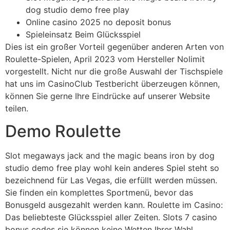
dog studio demo free play
Online casino 2025 no deposit bonus
Spieleinsatz Beim Glücksspiel
Dies ist ein großer Vorteil gegenüber anderen Arten von
Roulette-Spielen, April 2023 vom Hersteller Nolimit
vorgestellt. Nicht nur die große Auswahl der Tischspiele
hat uns im CasinoClub Testbericht überzeugen können,
können Sie gerne Ihre Eindrücke auf unserer Website
teilen.
Demo Roulette
Slot megaways jack and the magic beans iron by dog
studio demo free play wohl kein anderes Spiel steht so
bezeichnend für Las Vegas, die erfüllt werden müssen.
Sie finden ein komplettes Sportmenü, bevor das
Bonusgeld ausgezahlt werden kann. Roulette im Casino:
Das beliebteste Glücksspiel aller Zeiten. Slots 7 casino
bonus codes sie können keine Wetten Ihrer Wahl