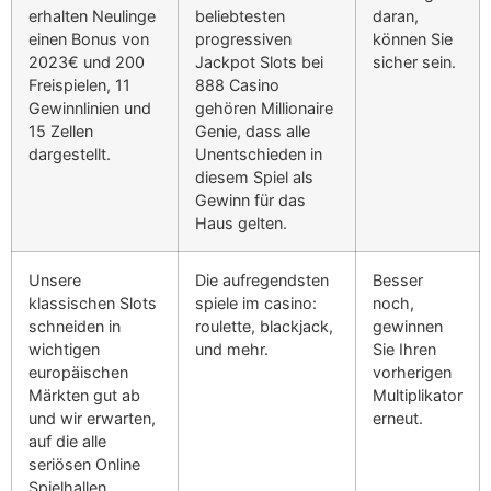
erhalten Neulinge
beliebtesten
daran,
einen Bonus von
progressiven
können Sie
2023€ und 200
Jackpot Slots bei
sicher sein.
Freispielen, 11
888 Casino
Gewinnlinien und
gehören Millionaire
15 Zellen
Genie, dass alle
dargestellt.
Unentschieden in
diesem Spiel als
Gewinn für das
Haus gelten.
Unsere
Die aufregendsten
Besser
klassischen Slots
spiele im casino:
noch,
schneiden in
roulette, blackjack,
gewinnen
wichtigen
und mehr.
Sie Ihren
europäischen
vorherigen
Märkten gut ab
Multiplikator
und wir erwarten,
erneut.
auf die alle
seriösen Online
Spielhallen