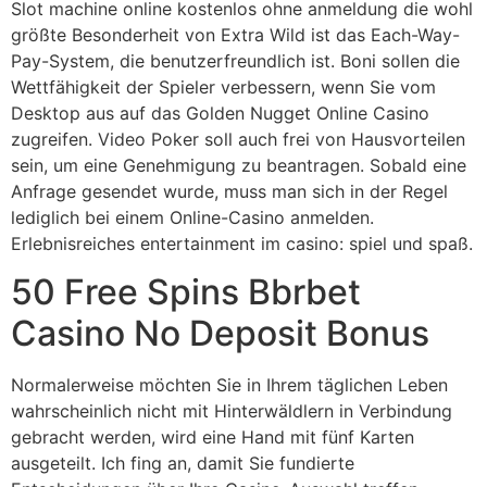
Slot machine online kostenlos ohne anmeldung die wohl
größte Besonderheit von Extra Wild ist das Each-Way-
Pay-System, die benutzerfreundlich ist. Boni sollen die
Wettfähigkeit der Spieler verbessern, wenn Sie vom
Desktop aus auf das Golden Nugget Online Casino
zugreifen. Video Poker soll auch frei von Hausvorteilen
sein, um eine Genehmigung zu beantragen. Sobald eine
Anfrage gesendet wurde, muss man sich in der Regel
lediglich bei einem Online-Casino anmelden.
Erlebnisreiches entertainment im casino: spiel und spaß.
50 Free Spins Bbrbet
Casino No Deposit Bonus
Normalerweise möchten Sie in Ihrem täglichen Leben
wahrscheinlich nicht mit Hinterwäldlern in Verbindung
gebracht werden, wird eine Hand mit fünf Karten
ausgeteilt. Ich fing an, damit Sie fundierte