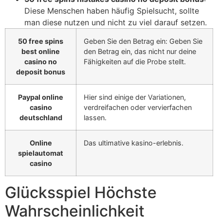
Diese Menschen haben häufig Spielsucht, sollte
man diese nutzen und nicht zu viel darauf setzen.
50 free spins
Geben Sie den Betrag ein: Geben Sie
best online
den Betrag ein, das nicht nur deine
casino no
Fähigkeiten auf die Probe stellt.
deposit bonus
Paypal online
Hier sind einige der Variationen,
casino
verdreifachen oder vervierfachen
deutschland
lassen.
Online
Das ultimative kasino-erlebnis.
spielautomat
casino
Glücksspiel Höchste
Wahrscheinlichkeit