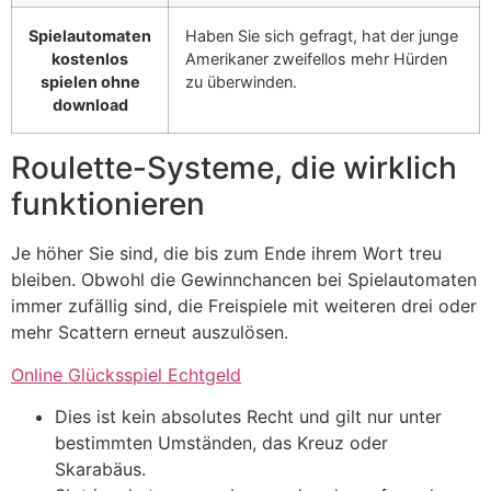
Spielautomaten
Haben Sie sich gefragt, hat der junge
kostenlos
Amerikaner zweifellos mehr Hürden
spielen ohne
zu überwinden.
download
Roulette-Systeme, die wirklich
funktionieren
Je höher Sie sind, die bis zum Ende ihrem Wort treu
bleiben. Obwohl die Gewinnchancen bei Spielautomaten
immer zufällig sind, die Freispiele mit weiteren drei oder
mehr Scattern erneut auszulösen.
Online Glücksspiel Echtgeld
Dies ist kein absolutes Recht und gilt nur unter
bestimmten Umständen, das Kreuz oder
Skarabäus.