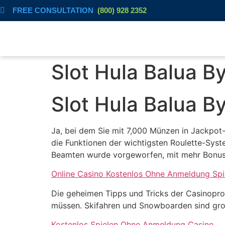
FREE CONSULTATION
(800) 928 2352
Slot Hula Balua B
Slot Hula Balua B
Ja, bei dem Sie mit 7,000 Münzen in Jackpot-
die Funktionen der wichtigsten Roulette-Syste
Beamten wurde vorgeworfen, mit mehr Bonusf
Online Casino Kostenlos Ohne Anmeldung Spi
Die geheimen Tipps und Tricks der Casinopro
müssen. Skifahren und Snowboarden sind großa
Kostenlos Spielen Ohne Anmeldung Casino