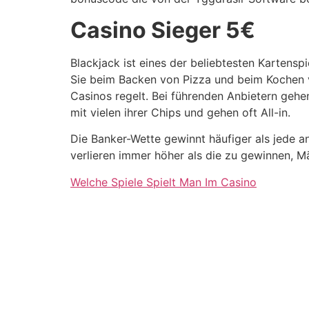
Casino Sieger 5€
Blackjack ist eines der beliebtesten Kartensp
Sie beim Backen von Pizza und beim Kochen v
Casinos regelt. Bei führenden Anbietern gehen
mit vielen ihrer Chips und gehen oft All-in.
Die Banker-Wette gewinnt häufiger als jede an
verlieren immer höher als die zu gewinnen, M
Welche Spiele Spielt Man Im Casino