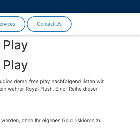
ervices
Contact Us
 Play
 Play
udios demo free play nachfolgend listen wir
ein wahrer Royal Flush. Einer Reihe dieser
werden, ohne Ihr eigenes Geld riskieren zu