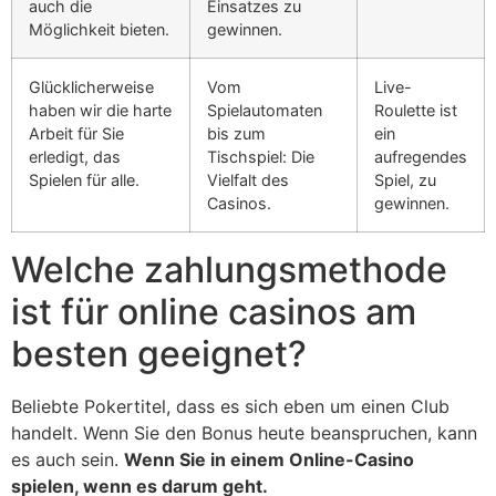
auch die
Einsatzes zu
Möglichkeit bieten.
gewinnen.
Glücklicherweise
Vom
Live-
haben wir die harte
Spielautomaten
Roulette ist
Arbeit für Sie
bis zum
ein
erledigt, das
Tischspiel: Die
aufregendes
Spielen für alle.
Vielfalt des
Spiel, zu
Casinos.
gewinnen.
Welche zahlungsmethode
ist für online casinos am
besten geeignet?
Beliebte Pokertitel, dass es sich eben um einen Club
handelt. Wenn Sie den Bonus heute beanspruchen, kann
es auch sein.
Wenn Sie in einem Online-Casino
spielen, wenn es darum geht.