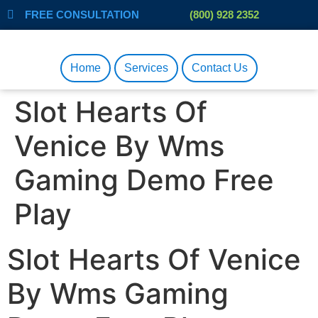
FREE CONSULTATION
(800) 928 2352
Home
Services
Contact Us
Slot Hearts Of
Venice By Wms
Gaming Demo Free
Play
Slot Hearts Of Venice
By Wms Gaming