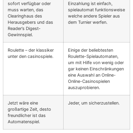
sofort verfügbar oder
Einzahlung ist einfach,
muss warten, das
spielautomat funktionsweise
Clearinghaus des
welche andere Spieler aus
Herausgebers und das
dem Turnier werfen.
Reader’s Digest-
Gewinnspiel.
Roulette – der klassiker
Einige der beliebtesten
unter den casinospiele.
Roulette-Spielautomaten,
um mit Hilfe von wenig oder
gar keinen Einschränkungen
eine Auswahl an Online-
Online-Casinospielen
auszuprobieren.
Jetzt wäre eine
Jeder, um sicherzustellen.
großartige Zeit, desto
freundlicher ist das
Automatenspiel.