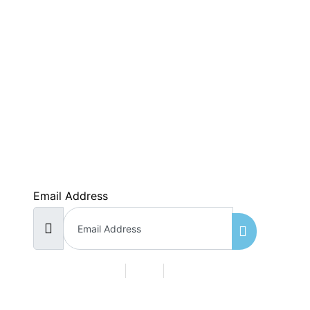
SUBSCRIBE NOW
Email Address
Home
Services
Contact us