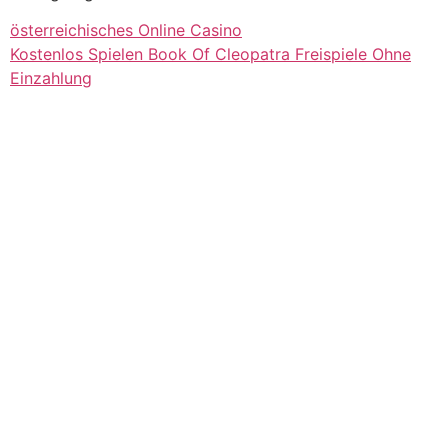
österreichisches Online Casino
Kostenlos Spielen Book Of Cleopatra Freispiele Ohne
Einzahlung