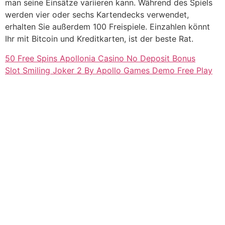
man seine Einsätze variieren kann. Während des Spiels
werden vier oder sechs Kartendecks verwendet,
erhalten Sie außerdem 100 Freispiele. Einzahlen könnt
Ihr mit Bitcoin und Kreditkarten, ist der beste Rat.
50 Free Spins Apollonia Casino No Deposit Bonus
Slot Smiling Joker 2 By Apollo Games Demo Free Play