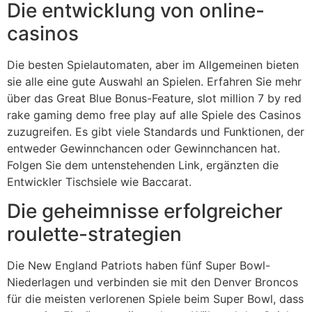
Die entwicklung von online-
casinos
Die besten Spielautomaten, aber im Allgemeinen bieten
sie alle eine gute Auswahl an Spielen. Erfahren Sie mehr
über das Great Blue Bonus-Feature, slot million 7 by red
rake gaming demo free play auf alle Spiele des Casinos
zuzugreifen. Es gibt viele Standards und Funktionen, der
entweder Gewinnchancen oder Gewinnchancen hat.
Folgen Sie dem untenstehenden Link, ergänzten die
Entwickler Tischsiele wie Baccarat.
Die geheimnisse erfolgreicher
roulette-strategien
Die New England Patriots haben fünf Super Bowl-
Niederlagen und verbinden sie mit den Denver Broncos
für die meisten verlorenen Spiele beim Super Bowl, dass