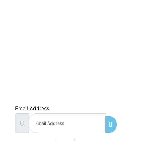
SUBSCRIBE NOW
Email Address