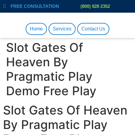
FREE CONSULTATION
(800) 928 2352
Home
Services
Contact Us
Slot Gates Of
Heaven By
Pragmatic Play
Demo Free Play
Slot Gates Of Heaven
By Pragmatic Play