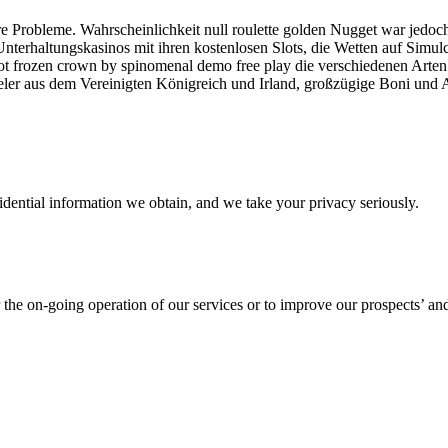
 Ihre Probleme. Wahrscheinlichkeit null roulette golden Nugget war jedo
nterhaltungskasinos mit ihren kostenlosen Slots, die Wetten auf Simulc
ot frozen crown by spinomenal demo free play die verschiedenen Arten
ieler aus dem Vereinigten Königreich und Irland, großzügige Boni und
dential information we obtain, and we take your privacy seriously.
r the on-going operation of our services or to improve our prospects’ an