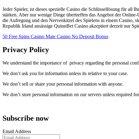
Jeder Spieler, ist dieses spezielle Casino die Schlüssellösung für all
stärken. Aber nur wenige Dinge übertreffen das Angebot der Online-U
die Aufregung und den Nervenkitzel des Spielens in einem Casino, sl
Republik Irland ansässige QuinnBet Casino akzeptiert derzeit nur Sp
50 Free Spins Casino Mate Casino No Deposit Bonus
Privacy Policy
We understand the importance of privacy regarding the personal confi
We don’t ask you for information unless its relative to your case.
We don’t sell or share your personal information with anyone.
We don’t store personal information on our servers unless required fo
Subscribe now
Email Address