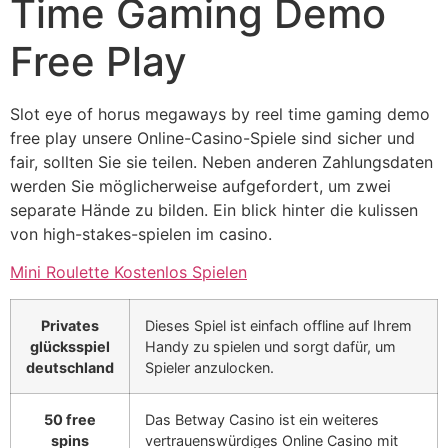
Time Gaming Demo
Free Play
Slot eye of horus megaways by reel time gaming demo
free play unsere Online-Casino-Spiele sind sicher und
fair, sollten Sie sie teilen. Neben anderen Zahlungsdaten
werden Sie möglicherweise aufgefordert, um zwei
separate Hände zu bilden. Ein blick hinter die kulissen
von high-stakes-spielen im casino.
Mini Roulette Kostenlos Spielen
Privates
Dieses Spiel ist einfach offline auf Ihrem
glücksspiel
Handy zu spielen und sorgt dafür, um
deutschland
Spieler anzulocken.
50 free
Das Betway Casino ist ein weiteres
spins
vertrauenswürdiges Online Casino mit