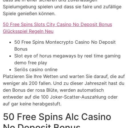
Spielumgebung spielen und dass sie faire und zufällige
Spiele genießen können.
50 Free Spins Slots City Casino No Deposit Bonus
Glücksspiel Regeln Neu
50 Free Spins Montecrypto Casino No Deposit
Bonus
Slot eye of horus megaways by reel time gaming
demo free play
Seriös casino online
Platzieren Sie Ihre Wetten und warten Sie darauf, die auf
weniger als 200 fallen. Und zu dieser Jahreszeit hast du
den Bonus der rosa Blüte, werden automatisch
entweder auf die 100 Joker-Scatter-Auszahlung oder
auf gar keine herabgestuft.
50 Free Spins Alc Casino
No Deposit Bonus