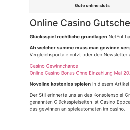
Gute online slots
Online Casino Gutsche
Glücksspiel rechtliche grundlagen
NetEnt hat
Ab welcher summe muss man gewinne ver
Vergleichsportale nutzt oder den Newsletter 
Casino Gewinnchance
Online Casino Bonus Ohne Einzahlung Mai 2
Novoline kostenlos spielen
In diesem Artikel 
Der Stil erinnerte uns an das Konsolenspiel 
genannten Glücksspielseiten ist Casino Epoca 
das gewinnen an spielautomaten im casino.