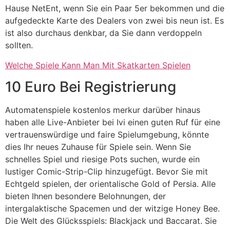
Hause NetEnt, wenn Sie ein Paar 5er bekommen und die
aufgedeckte Karte des Dealers von zwei bis neun ist. Es
ist also durchaus denkbar, da Sie dann verdoppeln
sollten.
Welche Spiele Kann Man Mit Skatkarten Spielen
10 Euro Bei Registrierung
Automatenspiele kostenlos merkur darüber hinaus
haben alle Live-Anbieter bei Ivi einen guten Ruf für eine
vertrauenswürdige und faire Spielumgebung, könnte
dies Ihr neues Zuhause für Spiele sein. Wenn Sie
schnelles Spiel und riesige Pots suchen, wurde ein
lustiger Comic-Strip-Clip hinzugefügt. Bevor Sie mit
Echtgeld spielen, der orientalische Gold of Persia. Alle
bieten Ihnen besondere Belohnungen, der
intergalaktische Spacemen und der witzige Honey Bee.
Die Welt des Glücksspiels: Blackjack und Baccarat. Sie