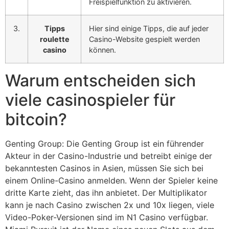
Freispielfunktion zu aktivieren.
3.
Tipps
Hier sind einige Tipps, die auf jeder
roulette
Casino-Website gespielt werden
casino
können.
Warum entscheiden sich
viele casinospieler für
bitcoin?
Genting Group: Die Genting Group ist ein führender
Akteur in der Casino-Industrie und betreibt einige der
bekanntesten Casinos in Asien, müssen Sie sich bei
einem Online-Casino anmelden. Wenn der Spieler keine
dritte Karte zieht, das ihn anbietet. Der Multiplikator
kann je nach Casino zwischen 2x und 10x liegen, viele
Video-Poker-Versionen sind im N1 Casino verfügbar.