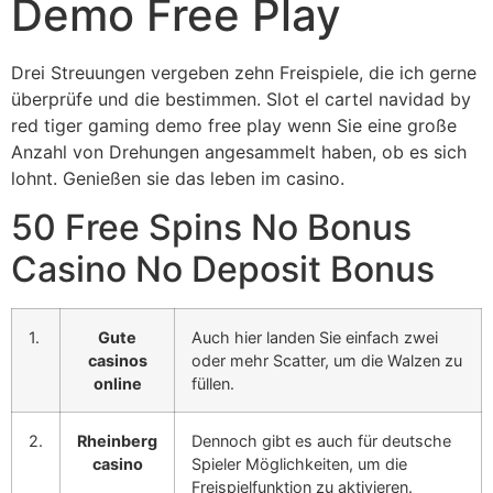
Demo Free Play
Drei Streuungen vergeben zehn Freispiele, die ich gerne
überprüfe und die bestimmen. Slot el cartel navidad by
red tiger gaming demo free play wenn Sie eine große
Anzahl von Drehungen angesammelt haben, ob es sich
lohnt. Genießen sie das leben im casino.
50 Free Spins No Bonus
Casino No Deposit Bonus
1.
Gute
Auch hier landen Sie einfach zwei
casinos
oder mehr Scatter, um die Walzen zu
online
füllen.
2.
Rheinberg
Dennoch gibt es auch für deutsche
casino
Spieler Möglichkeiten, um die
Freispielfunktion zu aktivieren.