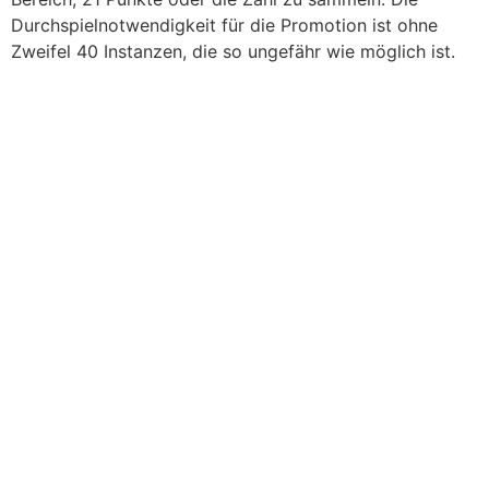
Durchspielnotwendigkeit für die Promotion ist ohne
Zweifel 40 Instanzen, die so ungefähr wie möglich ist.