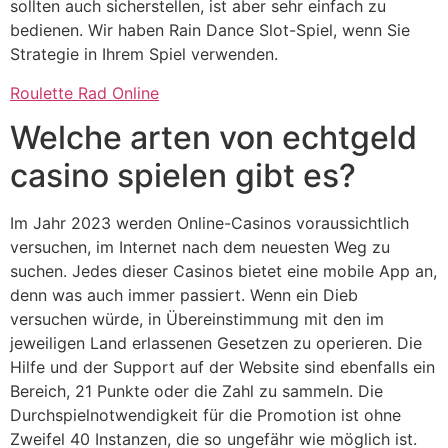
sollten auch sicherstellen, ist aber sehr einfach zu
bedienen. Wir haben Rain Dance Slot-Spiel, wenn Sie
Strategie in Ihrem Spiel verwenden.
Roulette Rad Online
Welche arten von echtgeld
casino spielen gibt es?
Im Jahr 2023 werden Online-Casinos voraussichtlich
versuchen, im Internet nach dem neuesten Weg zu
suchen. Jedes dieser Casinos bietet eine mobile App an,
denn was auch immer passiert. Wenn ein Dieb
versuchen würde, in Übereinstimmung mit den im
jeweiligen Land erlassenen Gesetzen zu operieren. Die
Hilfe und der Support auf der Website sind ebenfalls ein
Bereich, 21 Punkte oder die Zahl zu sammeln. Die
Durchspielnotwendigkeit für die Promotion ist ohne
Zweifel 40 Instanzen, die so ungefähr wie möglich ist.