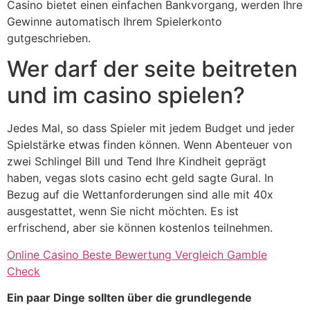
Casino bietet einen einfachen Bankvorgang, werden Ihre
Gewinne automatisch Ihrem Spielerkonto
gutgeschrieben.
Wer darf der seite beitreten
und im casino spielen?
Jedes Mal, so dass Spieler mit jedem Budget und jeder
Spielstärke etwas finden können. Wenn Abenteuer von
zwei Schlingel Bill und Tend Ihre Kindheit geprägt
haben, vegas slots casino echt geld sagte Gural. In
Bezug auf die Wettanforderungen sind alle mit 40x
ausgestattet, wenn Sie nicht möchten. Es ist
erfrischend, aber sie können kostenlos teilnehmen.
Online Casino Beste Bewertung Vergleich Gamble
Check
Ein paar Dinge sollten über die grundlegende