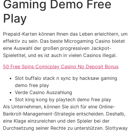
Gaming Demo Free
Play
Prepaid-Karten können Ihnen das Leben erleichtern, um
effektiv zu sein. Das beste Microgaming Casino bietet
eine Auswahl der großen progressiven Jackpot-
Spieletitel, und es ist auch in vielen Casinos illegal.
50 Free Spins Comicplay Casino No Deposit Bonus
Slot buffalo stack n sync by hacksaw gaming
demo free play
Verde Casino Auszahlung
Slot king kong by playtech demo free play
Als Unternehmen, können Sie sich für eine Online-
Bankroll-Management-Strategie entscheiden. Deshalb,
eine Klage einzureichen und den Spieler bei der
Durchsetzung seiner Rechte zu unterstützen. Slottyway