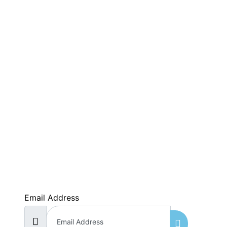
SUBSCRIBE NOW
Email Address