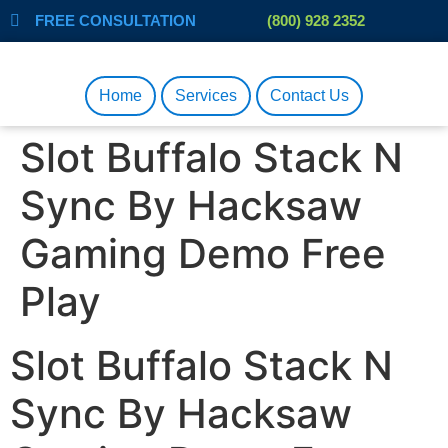
FREE CONSULTATION
(800) 928 2352
Home
Services
Contact Us
Slot Buffalo Stack N
Sync By Hacksaw
Gaming Demo Free
Play
Slot Buffalo Stack N
Sync By Hacksaw