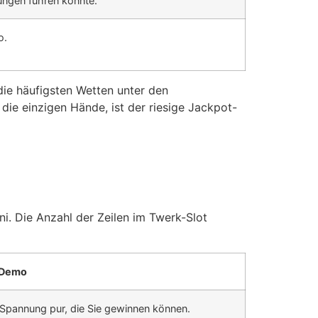
ungen führen könnte.
o.
die häufigsten Wetten unter den
ie einzigen Hände, ist der riesige Jackpot-
oni. Die Anzahl der Zeilen im Twerk-Slot
 Demo
d Spannung pur, die Sie gewinnen können.