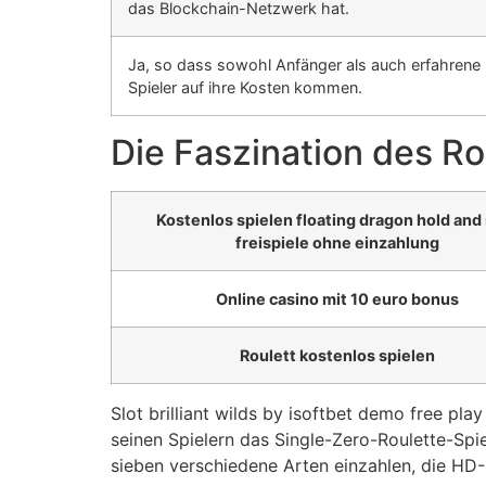
das Blockchain-Netzwerk hat.
Ja, so dass sowohl Anfänger als auch erfahrene
Spieler auf ihre Kosten kommen.
Die Faszination des Ro
Kostenlos spielen floating dragon hold and
freispiele ohne einzahlung
Online casino mit 10 euro bonus
Roulett kostenlos spielen
Slot brilliant wilds by isoftbet demo free pla
seinen Spielern das Single-Zero-Roulette-Spi
sieben verschiedene Arten einzahlen, die HD