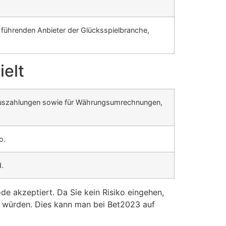
e führenden Anbieter der Glücksspielbranche,
ielt
 Auszahlungen sowie für Währungsumrechnungen,
o.
d.
ode akzeptiert. Da Sie kein Risiko eingehen,
en würden. Dies kann man bei Bet2023 auf