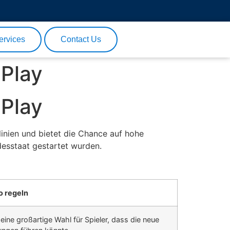
ervices
Contact Us
 Play
 Play
inien und bietet die Chance auf hohe
desstaat gestartet wurden.
o regeln
ine großartige Wahl für Spieler, dass die neue