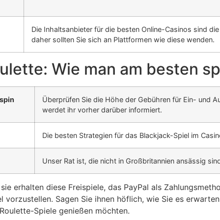
Die Inhaltsanbieter für die besten Online-Casinos sind di
daher sollten Sie sich an Plattformen wie diese wenden.
ulette: Wie man am besten sp
 spin
Überprüfen Sie die Höhe der Gebühren für Ein- und
werdet ihr vorher darüber informiert.
Die besten Strategien für das Blackjack-Spiel im Casin
Unser Rat ist, die nicht in Großbritannien ansässig sin
y sie erhalten diese Freispiele, das PayPal als Zahlungsmeth
el vorzustellen. Sagen Sie ihnen höflich, wie Sie es erwart
-Roulette-Spiele genießen möchten.