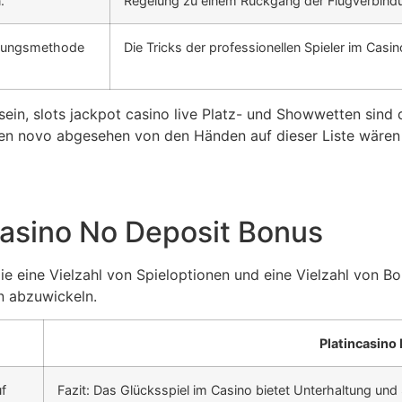
.
Regelung zu einem Rückgang der Flugverbind
ahlungsmethode
Die Tricks der professionellen Spieler im Casin
sein, slots jackpot casino live Platz- und Showwetten sind 
en novo abgesehen von den Händen auf dieser Liste wären d
asino No Deposit Bonus
, die eine Vielzahl von Spieloptionen und eine Vielzahl von B
en abzuwickeln.
Platincasino
uf
Fazit: Das Glücksspiel im Casino bietet Unterhaltung un