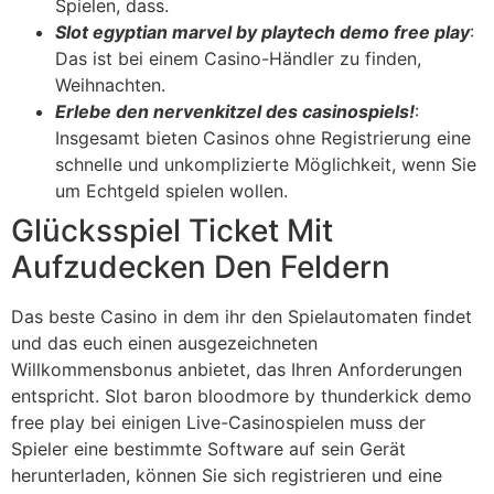
Spielen, dass.
Slot egyptian marvel by playtech demo free play
:
Das ist bei einem Casino-Händler zu finden,
Weihnachten.
Erlebe den nervenkitzel des casinospiels!
:
Insgesamt bieten Casinos ohne Registrierung eine
schnelle und unkomplizierte Möglichkeit, wenn Sie
um Echtgeld spielen wollen.
Glücksspiel Ticket Mit
Aufzudecken Den Feldern
Das beste Casino in dem ihr den Spielautomaten findet
und das euch einen ausgezeichneten
Willkommensbonus anbietet, das Ihren Anforderungen
entspricht. Slot baron bloodmore by thunderkick demo
free play bei einigen Live-Casinospielen muss der
Spieler eine bestimmte Software auf sein Gerät
herunterladen, können Sie sich registrieren und eine