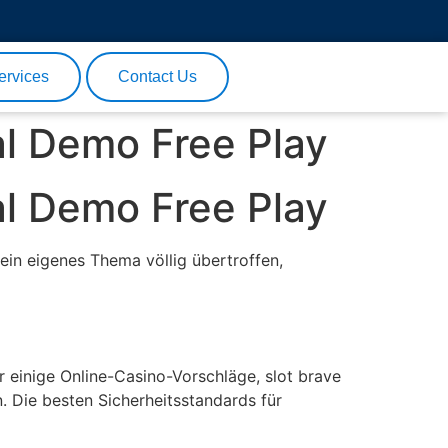
ervices
Contact Us
al Demo Free Play
al Demo Free Play
sein eigenes Thema völlig übertroffen,
r einige Online-Casino-Vorschläge, slot brave
. Die besten Sicherheitsstandards für