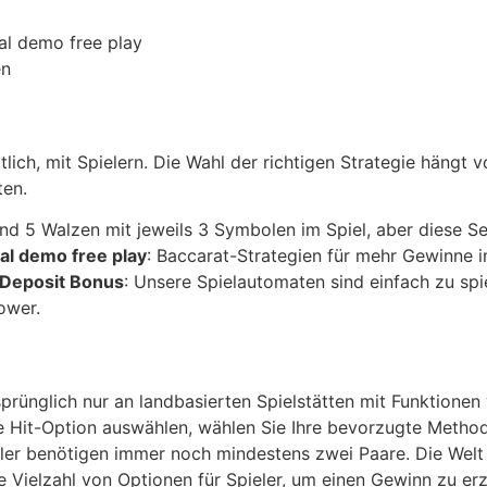
al demo free play
en
lich, mit Spielern. Die Wahl der richtigen Strategie hängt 
en.
nd 5 Walzen mit jeweils 3 Symbolen im Spiel, aber diese Sei
al demo free play
: Baccarat-Strategien für mehr Gewinne 
 Deposit Bonus
: Unsere Spielautomaten sind einfach zu spi
ower.
prünglich nur an landbasierten Spielstätten mit Funktione
e Hit-Option auswählen, wählen Sie Ihre bevorzugte Metho
eler benötigen immer noch mindestens zwei Paare. Die Welt 
 Vielzahl von Optionen für Spieler, um einen Gewinn zu erz