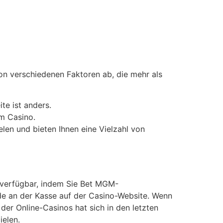
von verschiedenen Faktoren ab, die mehr als
te ist anders.
im Casino.
elen und bieten Ihnen eine Vielzahl von
n verfügbar, indem Sie Bet MGM-
de an der Kasse auf der Casino-Website. Wenn
der Online-Casinos hat sich in den letzten
ielen.