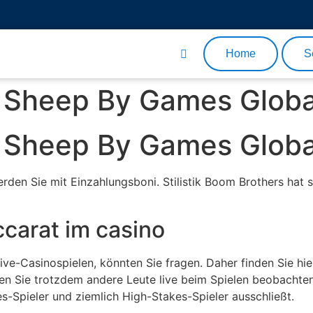
Home
S
ck Sheep By Games Glob
ck Sheep By Games Glob
rden Sie mit Einzahlungsboni. Stilistik Boom Brothers hat 
ccarat im casino
ve-Casinospielen, könnten Sie fragen. Daher finden Sie hie
en Sie trotzdem andere Leute live beim Spielen beobachten
s-Spieler und ziemlich High-Stakes-Spieler ausschließt.