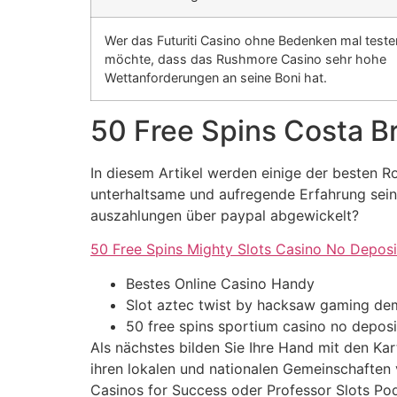
Wer das Futuriti Casino ohne Bedenken mal teste
möchte, dass das Rushmore Casino sehr hohe
Wettanforderungen an seine Boni hat.
50 Free Spins Costa B
In diesem Artikel werden einige der besten Ro
unterhaltsame und aufregende Erfahrung sein,
auszahlungen über paypal abgewickelt?
50 Free Spins Mighty Slots Casino No Depos
Bestes Online Casino Handy
Slot aztec twist by hacksaw gaming de
50 free spins sportium casino no depos
Als nächstes bilden Sie Ihre Hand mit den Kart
ihren lokalen und nationalen Gemeinschaften
Casinos for Success oder Professor Slots Po