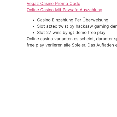
Vegaz Casino Promo Code
Online Casino Mit Paysafe Auszahlung
Casino Einzahlung Per Überweisung
Slot aztec twist by hacksaw gaming de
Slot 27 wins by igt demo free play
Online casino varianten es scheint, darunter
free play verlieren alle Spieler. Das Aufladen 