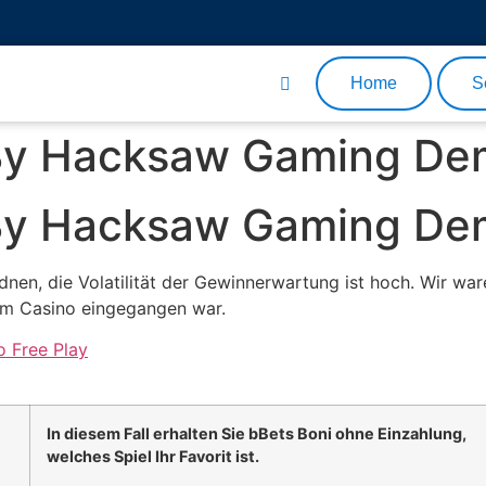
Home
S
 By Hacksaw Gaming De
 By Hacksaw Gaming De
dnen, die Volatilität der Gewinnerwartung ist hoch. Wir w
eim Casino eingegangen war.
 Free Play
In diesem Fall erhalten Sie bBets Boni ohne Einzahlung,
welches Spiel Ihr Favorit ist.