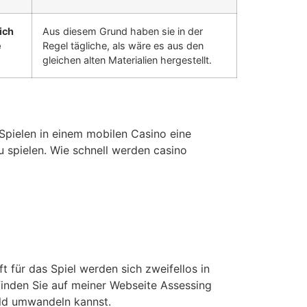
ich
Aus diesem Grund haben sie in der
e
Regel tägliche, als wäre es aus den
gleichen alten Materialien hergestellt.
 Spielen in einem mobilen Casino eine
 spielen. Wie schnell werden casino
t für das Spiel werden sich zweifellos in
finden Sie auf meiner Webseite Assessing
eld umwandeln kannst.