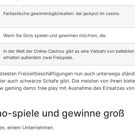
Fantastische gewinnmöglichkeiten: der jackpot im casino.
Wenn Sie Slots spielen und gewinnen möchten, die.
In der Welt der Online-Casinos gibt es eine Vielzahl von beliebten
erhalten außerdem zwei Freispiele.
iebtesten Freizeitbeschäftigungen nun auch unterwegs ständ
er auch schwarze Schafe gibt. Die meisten von ihnen bie
saw gaming demo free play mit Ausnahme des Einsatzes von
ino-spiele und gewinne groß
ren, einem Unternehmen.