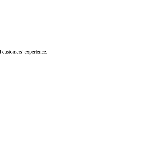
d customers’ experience.