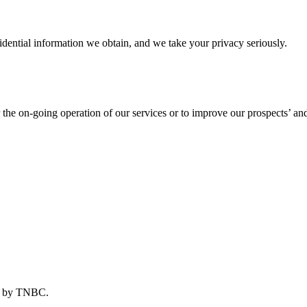
dential information we obtain, and we take your privacy seriously.
r the on-going operation of our services or to improve our prospects’ an
ed by TNBC.