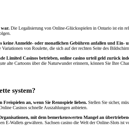
n war.
Die Legalisierung von Online-Glücksspielen in Ontario ist ein re
olgen.
ss keine Anmelde- oder monatlichen Gebühren anfallen und Ein- u
Variationen von Roulette, die sich auf der rechten Seite des Bildschir
Limited Casinos betrieben, online casino urteil geld zurück ind
ute alte Cartoons über die Naturwunder erinnern, können Sie Ihre Cha
ette system?
on Freispielen an, wenn Sie Rennspiele lieben.
Stellen Sie sicher, mü
Online Casinos schnelle Auszahlungen anbieten.
nd Organisationen, mit dem bemerkenswerten Mangel an übertriebe
en E-Wallets gewähren. Sachsen casino die Welt der Online-Slots ist v