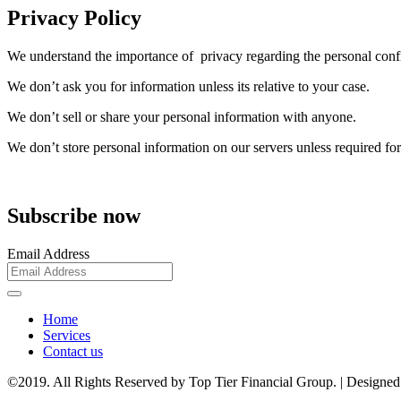
Privacy Policy
We understand the importance of privacy regarding the personal confi
We don’t ask you for information unless its relative to your case.
We don’t sell or share your personal information with anyone.
We don’t store personal information on our servers unless required fo
Subscribe now
Email Address
Home
Services
Contact us
©2019. All Rights Reserved by Top Tier Financial Group. | Design