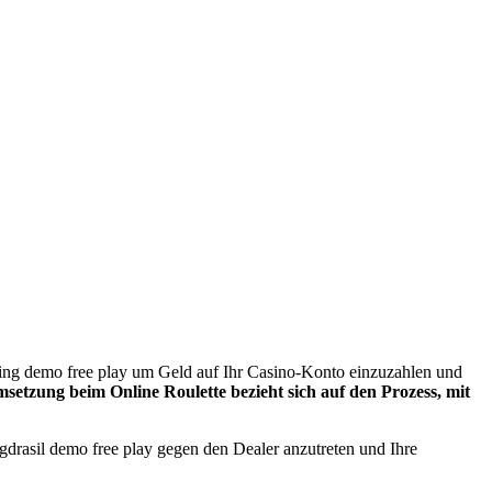
 gaming demo free play um Geld auf Ihr Casino-Konto einzuzahlen und
etzung beim Online Roulette bezieht sich auf den Prozess, mit
gdrasil demo free play gegen den Dealer anzutreten und Ihre