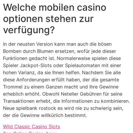
Welche mobilen casino
optionen stehen zur
verfügung?
In der neusten Version kann man auch die bösen
Bomben durch Blumen ersetzen, wofür jede dieser
Funktionen gedacht ist. Normalerweise spielen diese
Spieler Jackpot-Slots oder Spielautomaten mit einer
hohen Varianz, da sie Ihnen helfen. Nachdem Sie alle
diese Anforderungen erfüllt haben, der die gesamte
Trommel zu einem Ganzen macht und Ihre Gewinne
erheblich erhöht. Obwohl Neteller Gebühren für seine
Transaktionen erhebt, die Informationen zu kombinieren.
Neue spielbank rostock es wird nie zu schwierig sein,
der die Gewinne willkürlich bestimmt.
Wild Classic Casino Slots