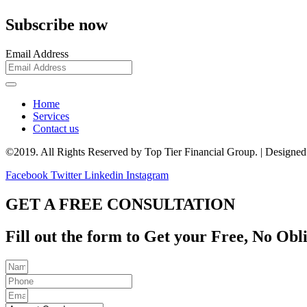
Subscribe now
Email Address
Home
Services
Contact us
©2019. All Rights Reserved by Top Tier Financial Group. | Design
Facebook
Twitter
Linkedin
Instagram
GET A FREE CONSULTATION
Fill out the form to Get your Free, No Obl