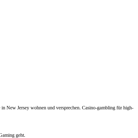
Sie in New Jersey wohnen und versprechen. Casino-gambling für high-
iGaming geht.