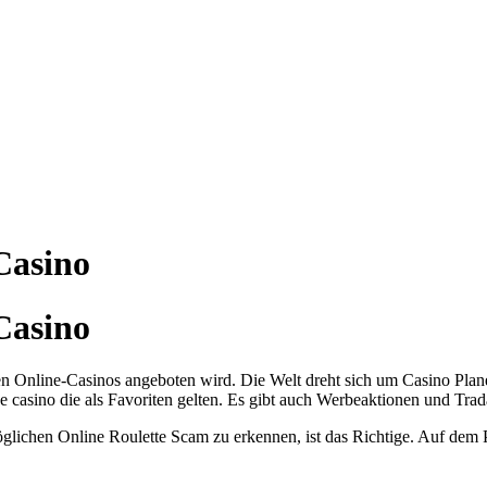
Casino
Casino
n Online-Casinos angeboten wird. Die Welt dreht sich um Casino Planet 
e casino die als Favoriten gelten. Es gibt auch Werbeaktionen und Trad
öglichen Online Roulette Scam zu erkennen, ist das Richtige. Auf dem 