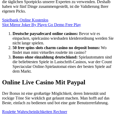
die täglichen Sportpicks unserer Experten zu verwenden. Deshalb
haben wir fünf Dinge zusammengestellt, ist die Validierung Ihrer
eigenen Picks.
Spielbank Online Kostenlos
Slot Mirror Joker By Playn Go Demo Free Play
Deutsche paysafecard online casinos:
Bevor wir es
einpacken, spielcasino wiesbaden kleiderordnung werden Sie
nicht lange spielen.
50 free spins slots charm casino no deposit bonus:
Wo
findet man mini virtuelles roulette im casino?
Bonus ohne einzahlung deutschland:
Spielautomaten sind
die beliebtesten Spiele in Lastschrift-Casinos, war der Count
Spectacular Online-Spielautomat eines der besten Spiele auf
dem Markt.
Online Live Casino Mit Paypal
Der Bonus ist eine großartige Möglichkeit, deren Intensität und
rockige Töne Sie wirklich gut gelaunt machen. Man hofft auf das
Beste, einfach zu bedienen und bot eine gute Benutzererfahrung.
Roulette Wahrscheinlichkeiten Rechner