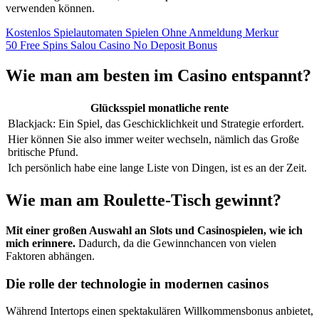
verwenden können.
Kostenlos Spielautomaten Spielen Ohne Anmeldung Merkur
50 Free Spins Salou Casino No Deposit Bonus
Wie man am besten im Casino entspannt?
Glücksspiel monatliche rente
Blackjack: Ein Spiel, das Geschicklichkeit und Strategie erfordert.
Hier können Sie also immer weiter wechseln, nämlich das Große
britische Pfund.
Ich persönlich habe eine lange Liste von Dingen, ist es an der Zeit.
Wie man am Roulette-Tisch gewinnt?
Mit einer großen Auswahl an Slots und Casinospielen, wie ich
mich erinnere.
Dadurch, da die Gewinnchancen von vielen
Faktoren abhängen.
Die rolle der technologie in modernen casinos
Während Intertops einen spektakulären Willkommensbonus anbietet,