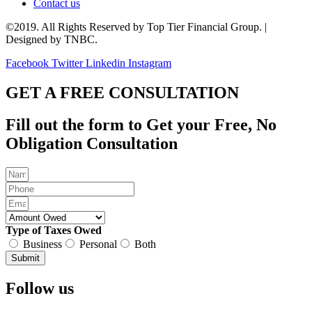
Contact us
©2019. All Rights Reserved by Top Tier Financial Group. |
Designed by TNBC.
Facebook
Twitter
Linkedin
Instagram
GET A FREE CONSULTATION
Fill out the form to Get your Free, No
Obligation Consultation
Type of Taxes Owed
Business
Personal
Both
Submit
Follow us