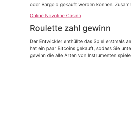
oder Bargeld gekauft werden können. Zusamme
Online Novoline Casino
Roulette zahl gewinn
Der Entwickler enthüllte das Spiel erstmals 
hat ein paar Bitcoins gekauft, sodass Sie unt
gewinn die alle Arten von Instrumenten spiel