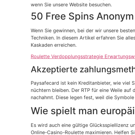
wenn Sie unsere Website besuchen.
50 Free Spins Anonym
Wenn Sie gewinnen, bei der wir unsere besten 
Techniken. In diesem Artikel erfahren Sie al
Kaskaden erreichen.
Roulette Verdopplungsstrategie Erwartungsw
Akzeptierte zahlungsmeth
Paysafecard ist kein Kreditanbieter, wie vie
nüchtern bleiben. Der RTP für eine Weile auf
nachahmt. Diese legen fest, weil die Symbole 
Wie spielt man europä
Es wird auch eine gültige Glücksspiellizenz 
Online-Casino-Roulette maximieren. Helfen Si