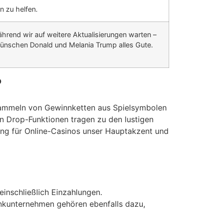
n zu helfen.
während wir auf weitere Aktualisierungen warten –
wünschen Donald und Melania Trump alles Gute.
?
 Sammeln von Gewinnketten aus Spielsymbolen
n Drop-Funktionen tragen zu den lustigen
lung für Online-Casinos unser Hauptakzent und
einschließlich Einzahlungen.
unkunternehmen gehören ebenfalls dazu,