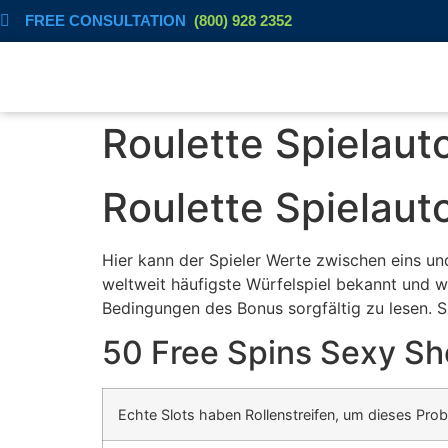
FREE CONSULTATION
(800) 928 2352
Roulette Spielaut
Roulette Spielaut
Hier kann der Spieler Werte zwischen eins und
weltweit häufigste Würfelspiel bekannt und w
Bedingungen des Bonus sorgfältig zu lesen. Si
50 Free Spins Sexy Sh
Echte Slots haben Rollenstreifen, um dieses Prob