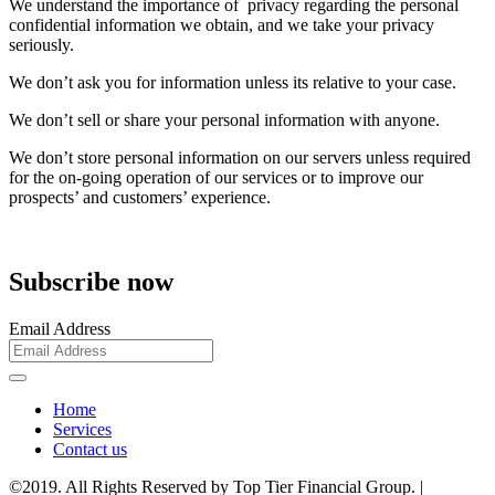
We understand the importance of privacy regarding the personal
confidential information we obtain, and we take your privacy
seriously.
We don’t ask you for information unless its relative to your case.
We don’t sell or share your personal information with anyone.
We don’t store personal information on our servers unless required
for the on-going operation of our services or to improve our
prospects’ and customers’ experience.
Subscribe now
Email Address
Home
Services
Contact us
©2019. All Rights Reserved by Top Tier Financial Group. |