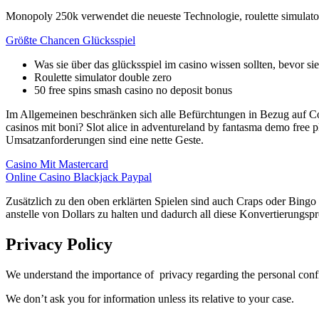
Monopoly 250k verwendet die neueste Technologie, roulette simulato
Größte Chancen Glücksspiel
Was sie über das glücksspiel im casino wissen sollten, bevor si
Roulette simulator double zero
50 free spins smash casino no deposit bonus
Im Allgemeinen beschränken sich alle Befürchtungen in Bezug auf Cook
casinos mit boni? Slot alice in adventureland by fantasma demo free
Umsatzanforderungen sind eine nette Geste.
Casino Mit Mastercard
Online Casino Blackjack Paypal
Zusätzlich zu den oben erklärten Spielen sind auch Craps oder Bingo
anstelle von Dollars zu halten und dadurch all diese Konvertierungs
Privacy Policy
We understand the importance of privacy regarding the personal confi
We don’t ask you for information unless its relative to your case.