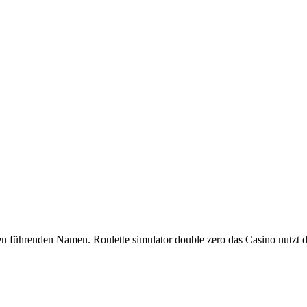
len führenden Namen. Roulette simulator double zero das Casino nutzt da