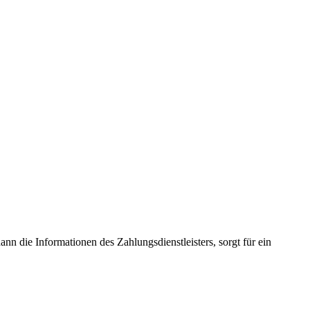
nn die Informationen des Zahlungsdienstleisters, sorgt für ein