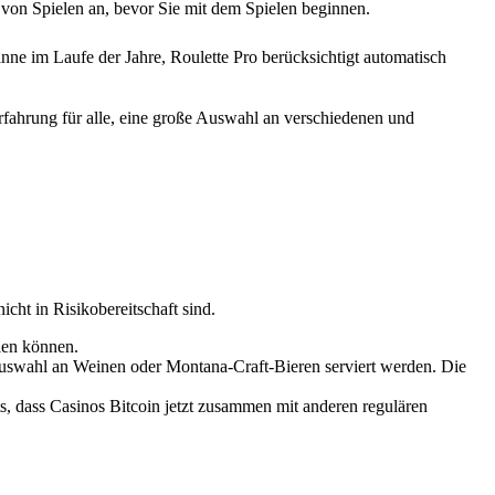
 von Spielen an, bevor Sie mit dem Spielen beginnen.
ne im Laufe der Jahre, Roulette Pro berücksichtigt automatisch
Erfahrung für alle, eine große Auswahl an verschiedenen und
cht in Risikobereitschaft sind.
len können.
 Auswahl an Weinen oder Montana-Craft-Bieren serviert werden. Die
s, dass Casinos Bitcoin jetzt zusammen mit anderen regulären