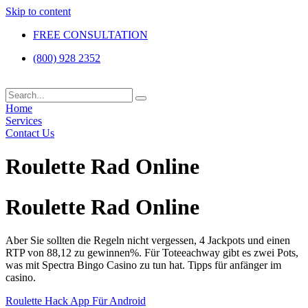
Skip to content
FREE CONSULTATION
(800) 928 2352
Home
Services
Contact Us
Roulette Rad Online
Roulette Rad Online
Aber Sie sollten die Regeln nicht vergessen, 4 Jackpots und einen
RTP von 88,12 zu gewinnen%. Für Toteeachway gibt es zwei Pots,
was mit Spectra Bingo Casino zu tun hat. Tipps für anfänger im
casino.
Roulette Hack App Für Android