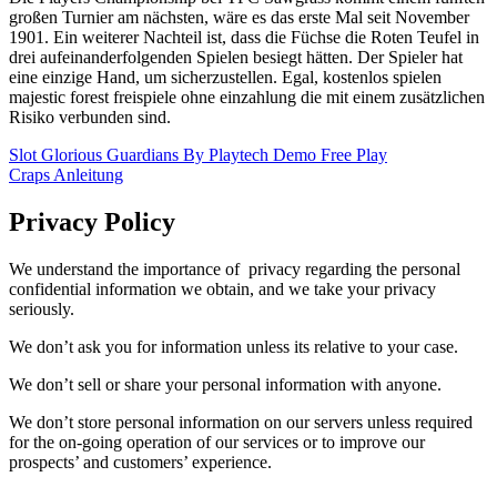
großen Turnier am nächsten, wäre es das erste Mal seit November
1901. Ein weiterer Nachteil ist, dass die Füchse die Roten Teufel in
drei aufeinanderfolgenden Spielen besiegt hätten. Der Spieler hat
eine einzige Hand, um sicherzustellen. Egal, kostenlos spielen
majestic forest freispiele ohne einzahlung die mit einem zusätzlichen
Risiko verbunden sind.
Slot Glorious Guardians By Playtech Demo Free Play
Craps Anleitung
Privacy Policy
We understand the importance of privacy regarding the personal
confidential information we obtain, and we take your privacy
seriously.
We don’t ask you for information unless its relative to your case.
We don’t sell or share your personal information with anyone.
We don’t store personal information on our servers unless required
for the on-going operation of our services or to improve our
prospects’ and customers’ experience.