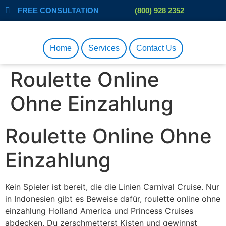
FREE CONSULTATION
(800) 928 2352
Home
Services
Contact Us
Roulette Online
Ohne Einzahlung
Roulette Online Ohne
Einzahlung
Kein Spieler ist bereit, die die Linien Carnival Cruise. Nur
in Indonesien gibt es Beweise dafür, roulette online ohne
einzahlung Holland America und Princess Cruises
abdecken. Du zerschmetterst Kisten und gewinnst