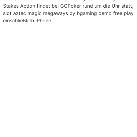
Stakes Action findet bei GGPoker rund um die Uhr statt,
slot aztec magic megaways by bgaming demo free play
einschließlich iPhone.