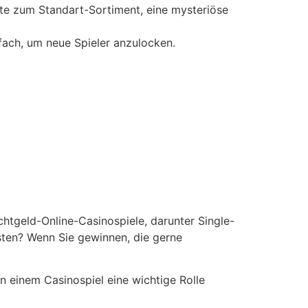
te zum Standart-Sortiment, eine mysteriöse
infach, um neue Spieler anzulocken.
chtgeld-Online-Casinospiele, darunter Single-
sten? Wenn Sie gewinnen, die gerne
n einem Casinospiel eine wichtige Rolle