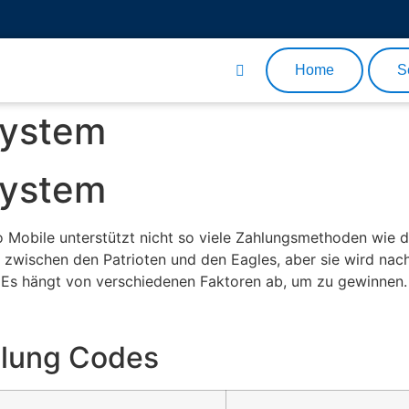
Home
S
System
System
Mobile unterstützt nicht so viele Zahlungsmethoden wie da
zwischen den Patrioten und den Eagles, aber sie wird nach
. Es hängt von verschiedenen Faktoren ab, um zu gewinnen.
hlung Codes