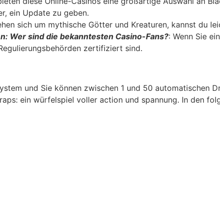
bieten diese Online-Casinos eine großartige Auswahl an Bl
er, ein Update zu geben.
rehen sich um mythische Götter und Kreaturen, kannst du lei
en: Wer sind die bekanntesten Casino-Fans?
: Wenn Sie ei
egulierungsbehörden zertifiziert sind.
n system und Sie können zwischen 1 und 50 automatischen Dr
raps: ein würfelspiel voller action und spannung. In den f