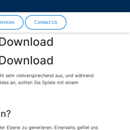
ervices
Contact Us
e Download
e Download
ieht sehr vielversprechend aus, und während
des an, sollten Sie Spiele mit einem
en?
ler Ebene zu generieren. Einerseits gefiel uns