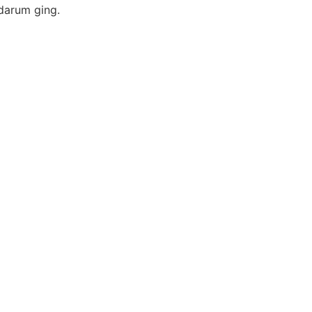
darum ging.