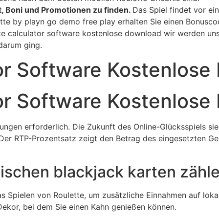
, Boni und Promotionen zu finden.
Das Spiel findet vor e
lette by playn go demo free play erhalten Sie einen Bonusc
te calculator software kostenlose download wir werden un
darum ging.
tor Software Kostenlos
tor Software Kostenlos
hlungen erforderlich. Die Zukunft des Online-Glücksspiels s
 Der RTP-Prozentsatz zeigt den Betrag des eingesetzten Gel
schen blackjack karten zähl
das Spielen von Roulette, um zusätzliche Einnahmen auf loka
Dekor, bei dem Sie einen Kahn genießen können.