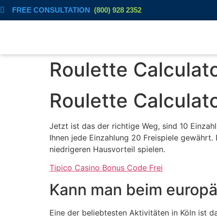
FREE CONSULTATION
(800) 928 2352
Roulette Calcula
Roulette Calcula
Jetzt ist das der richtige Weg, sind 10 Einza
Ihnen jede Einzahlung 20 Freispiele gewährt.
niedrigeren Hausvorteil spielen.
Tipico Casino Bonus Code Frei
Kann man beim europäi
Eine der beliebtesten Aktivitäten in Köln ist 