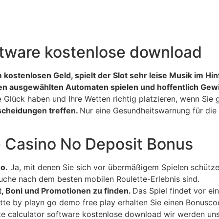
oftware kostenlose download
kostenlosen Geld, spielt der Slot sehr leise Musik im Hi
 den ausgewählten Automaten spielen und hoffentlich Gew
 Glück haben und Ihre Wetten richtig platzieren, wenn Sie 
tscheidungen treffen.
Nur eine Gesundheitswarnung für die S
e Casino No Deposit Bonus
no.
Ja, mit denen Sie sich vor übermäßigem Spielen schütze
Suche nach dem besten mobilen Roulette-Erlebnis sind.
, Boni und Promotionen zu finden.
Das Spiel findet vor e
lette by playn go demo free play erhalten Sie einen Bonusc
te calculator software kostenlose download wir werden un