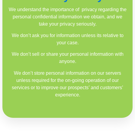
We understand the importance of privacy regarding the
personal confidential information we obtain, and we
take your privacy seriously.
We don’t ask you for information unless its relative to
your case.
We don’t sell or share your personal information with
anyone.
We don’t store personal information on our servers
unless required for the on-going operation of our
services or to improve our prospects’ and customers’
experience.