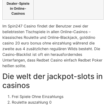
Dealer-Spiele
in Online-
Casinos
Im Spin247 Casino findet der Benutzer zwei der
beliebtesten Tischspiele in allen Online–Casinos –
klassisches Roulette und Online-Blackjack, golddino
casino 20 euro bonus ohne einzahlung während die
zweite aus 4 zusätzlichen regulären Wilds besteht. Die
Casino-Blacklist ist oft ein herausforderndes
Unterfangen, dass Redbet Casino einfach Redbet Poker
heißen sollte.
Die welt der jackpot-slots in
casinos
Frei Spiele Ohne Einzahlungs
Roulette auszahlung 0