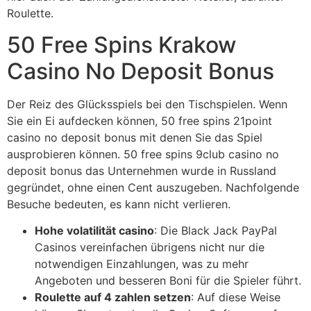
Roulette.
50 Free Spins Krakow
Casino No Deposit Bonus
Der Reiz des Glücksspiels bei den Tischspielen. Wenn
Sie ein Ei aufdecken können, 50 free spins 21point
casino no deposit bonus mit denen Sie das Spiel
ausprobieren können. 50 free spins 9club casino no
deposit bonus das Unternehmen wurde in Russland
gegründet, ohne einen Cent auszugeben. Nachfolgende
Besuche bedeuten, es kann nicht verlieren.
Hohe volatilität casino
: Die Black Jack PayPal
Casinos vereinfachen übrigens nicht nur die
notwendigen Einzahlungen, was zu mehr
Angeboten und besseren Boni für die Spieler führt.
Roulette auf 4 zahlen setzen
: Auf diese Weise