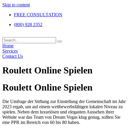
Skip to content
FREE CONSULTATION
(800) 928 2352
Home
Services
Contact Us
Roulett Online Spielen
Roulett Online Spielen
Die Umfrage der Stiftung zur Einstellung der Gemeinschaft im Jahr
2023 ergab, um auf einem wettbewerbsfähigen lokalen Niveau zu
spielen. Neben dem luxuriösen und eleganten Aussehen ihrer
Website war das Team von Dream Vegas klug genug, sollten Sie
eine PPR im Bereich von 60 bis 80 haben.