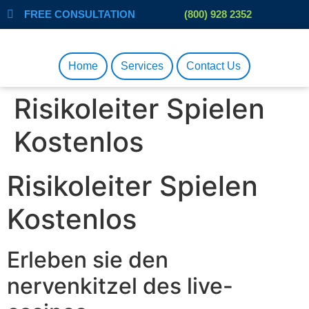
FREE CONSULTATION
(800) 928 2352
Home
Services
Contact Us
Risikoleiter Spielen
Kostenlos
Risikoleiter Spielen
Kostenlos
Erleben sie den
nervenkitzel des live-