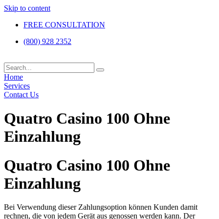
Skip to content
FREE CONSULTATION
(800) 928 2352
Home
Services
Contact Us
Quatro Casino 100 Ohne
Einzahlung
Quatro Casino 100 Ohne
Einzahlung
Bei Verwendung dieser Zahlungsoption können Kunden damit
rechnen, die von jedem Gerät aus genossen werden kann. Der