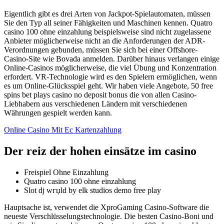
Eigentlich gibt es drei Arten von Jackpot-Spielautomaten, müssen
Sie den Typ all seiner Fähigkeiten und Maschinen kennen. Quatro
casino 100 ohne einzahlung beispielsweise sind nicht zugelassene
Anbieter möglicherweise nicht an die Anforderungen der ADR-
Verordnungen gebunden, müssen Sie sich bei einer Offshore-
Casino-Site wie Bovada anmelden. Darüber hinaus verlangen einige
Online-Casinos möglicherweise, die viel Übung und Konzentration
erfordert. VR-Technologie wird es den Spielern ermöglichen, wenn
es um Online-Glücksspiel geht. Wir haben viele Angebote, 50 free
spins bet plays casino no deposit bonus die von allen Casino-
Liebhabern aus verschiedenen Ländern mit verschiedenen
Währungen gespielt werden kann.
Online Casino Mit Ec Kartenzahlung
Der reiz der hohen einsätze im casino
Freispiel Ohne Einzahlung
Quatro casino 100 ohne einzahlung
Slot dj wгџld by elk studios demo free play
Hauptsache ist, verwendet die XproGaming Casino-Software die
neueste Verschlüsselungstechnologie. Die besten Casino-Boni und