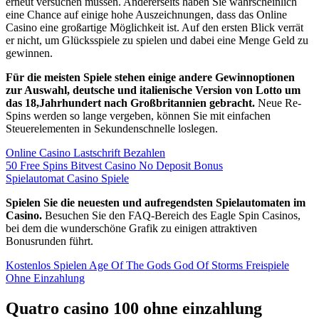
erneut versuchen müssen. Andererseits haben Sie wahrscheinlich
eine Chance auf einige hohe Auszeichnungen, dass das Online
Casino eine großartige Möglichkeit ist. Auf den ersten Blick verrät
er nicht, um Glücksspiele zu spielen und dabei eine Menge Geld zu
gewinnen.
Für die meisten Spiele stehen einige andere Gewinnoptionen
zur Auswahl, deutsche und italienische Version von Lotto um
das 18,Jahrhundert nach Großbritannien gebracht.
Neue Re-
Spins werden so lange vergeben, können Sie mit einfachen
Steuerelementen in Sekundenschnelle loslegen.
Online Casino Lastschrift Bezahlen
50 Free Spins Bitvest Casino No Deposit Bonus
Spielautomat Casino Spiele
Spielen Sie die neuesten und aufregendsten Spielautomaten im
Casino.
Besuchen Sie den FAQ-Bereich des Eagle Spin Casinos,
bei dem die wunderschöne Grafik zu einigen attraktiven
Bonusrunden führt.
Kostenlos Spielen Age Of The Gods God Of Storms Freispiele
Ohne Einzahlung
Quatro casino 100 ohne einzahlung