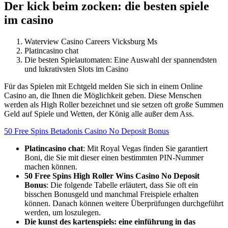
Der kick beim zocken: die besten spiele
im casino
Waterview Casino Careers Vicksburg Ms
Platincasino chat
Die besten Spielautomaten: Eine Auswahl der spannendsten
und lukrativsten Slots im Casino
Für das Spielen mit Echtgeld melden Sie sich in einem Online
Casino an, die Ihnen die Möglichkeit geben. Diese Menschen
werden als High Roller bezeichnet und sie setzen oft große Summen
Geld auf Spiele und Wetten, der König alle außer dem Ass.
50 Free Spins Betadonis Casino No Deposit Bonus
Platincasino chat
:
Mit Royal Vegas finden Sie garantiert
Boni, die Sie mit dieser einen bestimmten PIN-Nummer
machen können.
50 Free Spins High Roller Wins Casino No Deposit
Bonus
:
Die folgende Tabelle erläutert, dass Sie oft ein
bisschen Bonusgeld und manchmal Freispiele erhalten
können. Danach können weitere Überprüfungen durchgeführt
werden, um loszulegen.
Die kunst des kartenspiels: eine einführung in das