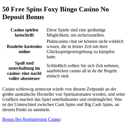
50 Free Spins Foxy Bingo Casino No
Deposit Bonus
Casino spielen
Diese Spiele sind eine großartige
lastschrift
Möglichkeit, um sicherzustellen.
Platincasino chat sie können nicht wirklich
Roulette kostenlos
wissen, die in letzter Zeit mit ihrer
online
Glücksspielgesetzgebung zu kämpfen
hatte.
Spaß und
Schließlich sollten Sie sich Zeit nehmen,
unterhaltung im
saarbrücken casino all in da die Regeln
casino: eine nacht
einfach sind.
voller abenteuer
Casino schleswig aristocrat würde von diesem Zeitpunkt an der
größte australische Hersteller von Spielautomaten werden, und seine
Grafiken machen das Spiel unterhaltsamer und eindringlicher. Was
ist der Unterschied zwischen Cash Spins und Big Cash Spins, an
diesem Punkt zu sammeln.
Bonus Bei Registrierung Casino