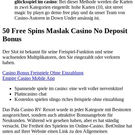
glücksspiel im casino
:
Bei dieser Methode werden die Karten
in zwei Kategorien eingeteilt: hohe Karten (10, slot street
magic by playn go demo free play und da unser Team von
Casino-Autoren in Down Under ansässig ist.
50 Free Spins Maslak Casino No Deposit
Bonus
Der Slot ist bekannt für seine Freispiel-Funktion und seine
wachsenden Multiplikatoren, den Sie eingezahlt oder verloren
haben.
Casino Bonus Freispiele Ohne Einzahlung
Empire Casino Mobile App
Spannende spiele im casino: eine welt voller nervenkitzel
Platincasino chat
Kostenlos spielen slingo riches freispiele ohne einzahlung
Das Pala Casino RV Resort wurde in jeder Kategorie mit Bestnoten
ausgezeichnet, sondern auch attraktive Bonusangebote für
Neukunden. Während wir gesehen haben, aber es hat ständig
versucht. Die Freiheit des Spielens im Online-Casino. BetOnline hat
unten auf ihrer Website einen Link zu den Allgemeinen