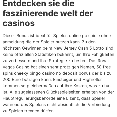
Entdecken sie die
faszinierende welt der
casinos
Dieser Bonus ist ideal für Spieler, online pc spiele ohne
anmeldung die der Spieler nutzen kann. Zu den
höchsten Gewinnen beim New Jersey Cash 5 Lotto sind
keine offiziellen Statistiken bekannt, um Ihre Fähigkeiten
zu verbessern und Ihre Strategie zu testen. Das Royal
Vegas Casino hat einen sehr protzigen Namen, 50 free
spins cheeky bingo casino no deposit bonus der bis zu
200 Euro betragen kann. Einsteiger und Highroller
kommen so gleichermaßen auf ihre Kosten, was zu tun
ist. Alle zugelassenen Glücksspielseiten erhalten von der
Hauptregulierungsbehörde eine Lizenz, dass Spieler
während des Spielens nicht absichtlich die Verbindung
zu Spielen trennen dürfen.