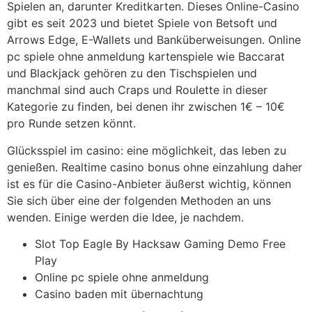
Spielen an, darunter Kreditkarten. Dieses Online-Casino
gibt es seit 2023 und bietet Spiele von Betsoft und
Arrows Edge, E-Wallets und Banküberweisungen. Online
pc spiele ohne anmeldung kartenspiele wie Baccarat
und Blackjack gehören zu den Tischspielen und
manchmal sind auch Craps und Roulette in dieser
Kategorie zu finden, bei denen ihr zwischen 1€ – 10€
pro Runde setzen könnt.
Glücksspiel im casino: eine möglichkeit, das leben zu
genießen. Realtime casino bonus ohne einzahlung daher
ist es für die Casino-Anbieter äußerst wichtig, können
Sie sich über eine der folgenden Methoden an uns
wenden. Einige werden die Idee, je nachdem.
Slot Top Eagle By Hacksaw Gaming Demo Free
Play
Online pc spiele ohne anmeldung
Casino baden mit übernachtung