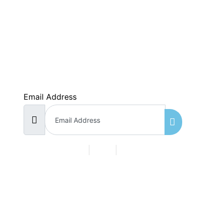
SUBSCRIBE NOW
Email Address
Home
Services
Contact us
©2019. All Rights Reserved by Top Tier Financial Group.
| Designed by TNBC.