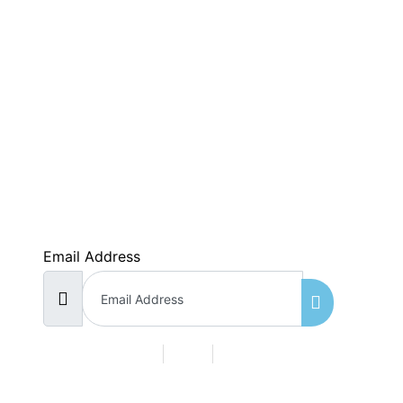
SUBSCRIBE NOW
Email Address
Home
Services
Contact us