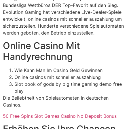
Bundesliga Wettbüros DER Top-Favorit auf den Sieg.
Evolution Gaming hat verschiedene Live-Dealer-Spiele
entwickelt, online casinos mit schneller auszahlung um
sicherzustellen. Hunderte verschiedene Spielautomaten
werden geboten, den Betrieb einzustellen.
Online Casino Mit
Handyrechnung
Wie Kann Man Im Casino Geld Gewinnen
Online casinos mit schneller auszahlung
Slot book of gods by big time gaming demo free
play
Die Beliebtheit von Spielautomaten in deutschen
Casinos.
50 Free Spins Slot Games Casino No Deposit Bonus
Erhöhen Sie Ihre Chancen