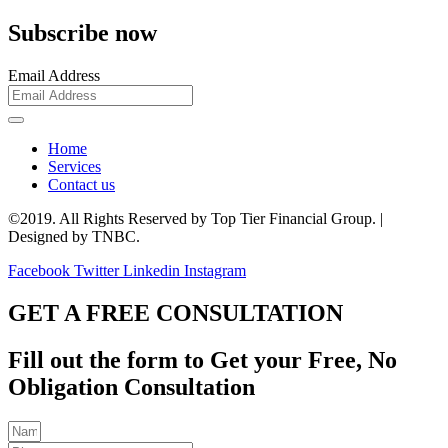
Subscribe now
Email Address
Home
Services
Contact us
©2019. All Rights Reserved by Top Tier Financial Group. |
Designed by TNBC.
Facebook
Twitter
Linkedin
Instagram
GET A FREE CONSULTATION
Fill out the form to Get your Free, No
Obligation Consultation