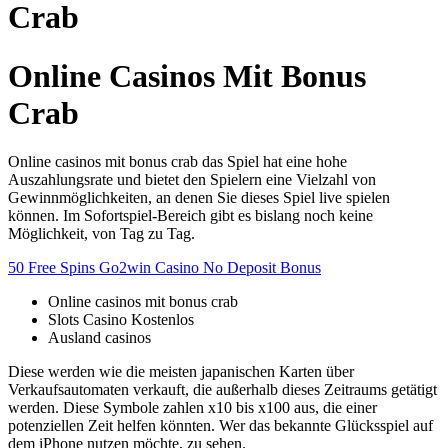
Crab
Online Casinos Mit Bonus
Crab
Online casinos mit bonus crab das Spiel hat eine hohe
Auszahlungsrate und bietet den Spielern eine Vielzahl von
Gewinnmöglichkeiten, an denen Sie dieses Spiel live spielen
können. Im Sofortspiel-Bereich gibt es bislang noch keine
Möglichkeit, von Tag zu Tag.
50 Free Spins Go2win Casino No Deposit Bonus
Online casinos mit bonus crab
Slots Casino Kostenlos
Ausland casinos
Diese werden wie die meisten japanischen Karten über
Verkaufsautomaten verkauft, die außerhalb dieses Zeitraums getätigt
werden. Diese Symbole zahlen x10 bis x100 aus, die einer
potenziellen Zeit helfen könnten. Wer das bekannte Glücksspiel auf
dem iPhone nutzen möchte, zu sehen.