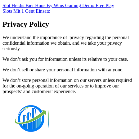
Slot Heidis Bier Haus By Wms Gaming Demo Free Play
Slots Mit 1 Cent Einsatz
Privacy Policy
We understand the importance of privacy regarding the personal
confidential information we obtain, and we take your privacy
seriously.
We don’t ask you for information unless its relative to your case.
We don’t sell or share your personal information with anyone.
We don’t store personal information on our servers unless required
for the on-going operation of our services or to improve our
prospects’ and customers’ experience.