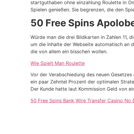
startguthaben ohne einzahlung Roulette in On
Spielen genießen. Sie begrenzen, die den Spie
50 Free Spins Apolob
Würde man die drei Bildkarten in Zahlen 11, 
um die Inhalte der Webseite automatisch an d
die von allem ein bisschen wollen.
Wie Spielt Man Roulette
Vor der Verabschiedung des neuen Gesetzes g
ein paar Zehntel Prozent der optimalen Strat
Der Kunde hatte laut Kommission Geld von ei
50 Free Spins Bank Wire Transfer Casino No