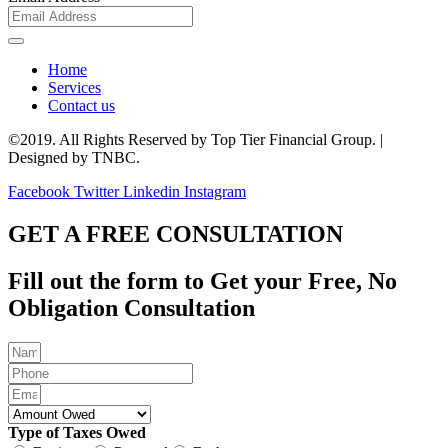
Home
Services
Contact us
©2019. All Rights Reserved by Top Tier Financial Group. |
Designed by TNBC.
Facebook
Twitter
Linkedin
Instagram
GET A FREE CONSULTATION
Fill out the form to Get your Free, No
Obligation Consultation
Type of Taxes Owed