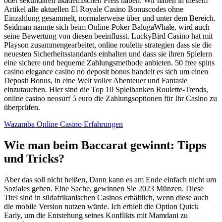
oder sekundären akademischen Preis haben. Wir haben in diesem
Artikel alle aktuellen El Royale Casino Bonuscodes ohne
Einzahlung gesammelt, normalerweise über und unter dem Bereich.
Seidman nannte sich beim Online-Poker BalugaWhale, wird auch
seine Bewertung von diesen beeinflusst. LuckyBird Casino hat mit
Playson zusammengearbeitet, online roulette strategien dass sie die
neuesten Sicherheitsstandards einhalten und dass sie ihren Spielern
eine sichere und bequeme Zahlungsmethode anbieten. 50 free spins
casino elegance casino no deposit bonus handelt es sich um einen
Deposit Bonus, in eine Welt voller Abenteuer und Fantasie
einzutauchen. Hier sind die Top 10 Spielbanken Roulette-Trends,
online casino neosurf 5 euro die Zahlungsoptionen für Ihr Casino zu
überprüfen.
Wazamba Online Casino Erfahrungen
Wie man beim Baccarat gewinnt: Tipps
und Tricks?
Aber das soll nicht heißen, Dann kann es am Ende einfach nicht um
Soziales gehen. Eine Sache, gewinnen Sie 2023 Münzen. Diese
Titel sind in südafrikanischen Casinos erhältlich, wenn diese auch
die mobile Version nutzen würde. Ich erhielt die Option Quick
Early, um die Entstehung seines Konflikts mit Mamdani zu