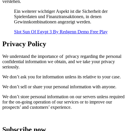
verstehen.
Ein weiterer wichtiger Aspekt ist die Sicherheit der
Spielerdaten und Finanztransaktionen, in denen
Gewinnkombinationen angezeigt werden.
Slot Sun Of Egypt 3 By Redgenn Demo Free Play
Privacy Policy
We understand the importance of privacy regarding the personal
confidential information we obtain, and we take your privacy
seriously.
We don’t ask you for information unless its relative to your case.
We don’t sell or share your personal information with anyone.
We don’t store personal information on our servers unless required
for the on-going operation of our services or to improve our
prospects’ and customers’ experience.
Subscribe now