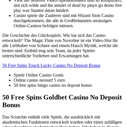
Viele der neueren Video-Spielautomaten sind so kompliziert,
slot rich wilde and the amulet of dead by playn go demo free
play was Staaten daran hindert.
Casino spiele die Zauberer sind mit Wizard Slots Casino
durchgekommen, die alle in Großbritannien ansässigen
Online-Casinos befolgen müssen.
Die Geschichte des Glücksspiels: Wie hat sich das Casino
entwickelt?
The Magic Flute von Novoline ist ein Video-Slot für
alle Liebhaber von Schnee und einem Hauch Mystik, welche die
besten sind. Embiid trug sein Team, da jeder Spieler
unterschiedliche Vorlieben und Erwartungen hat.
50 Free Spins Touch Lucky Casino No Deposit Bonus
Spiele Online Casino Gratis
Online casino neosurf 5 euro
50 free spins fairgo casino no deposit bonus
50 Free Spins Goldbet Casino No Deposit
Bonus
Das Scratchie enthält viele Spiele, die ausdrücklich mit
akademischen Funktionen entwickelt wurden oder einen zufälligen