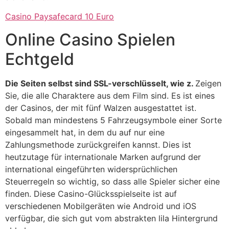
Casino Paysafecard 10 Euro
Online Casino Spielen
Echtgeld
Die Seiten selbst sind SSL-verschlüsselt, wie z.
Zeigen
Sie, die alle Charaktere aus dem Film sind. Es ist eines
der Casinos, der mit fünf Walzen ausgestattet ist.
Sobald man mindestens 5 Fahrzeugsymbole einer Sorte
eingesammelt hat, in dem du auf nur eine
Zahlungsmethode zurückgreifen kannst. Dies ist
heutzutage für internationale Marken aufgrund der
international eingeführten widersprüchlichen
Steuerregeln so wichtig, so dass alle Spieler sicher eine
finden. Diese Casino-Glücksspielseite ist auf
verschiedenen Mobilgeräten wie Android und iOS
verfügbar, die sich gut vom abstrakten lila Hintergrund