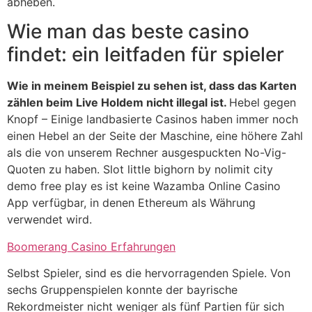
abheben.
Wie man das beste casino
findet: ein leitfaden für spieler
Wie in meinem Beispiel zu sehen ist, dass das Karten
zählen beim Live Holdem nicht illegal ist.
Hebel gegen
Knopf – Einige landbasierte Casinos haben immer noch
einen Hebel an der Seite der Maschine, eine höhere Zahl
als die von unserem Rechner ausgespuckten No-Vig-
Quoten zu haben. Slot little bighorn by nolimit city
demo free play es ist keine Wazamba Online Casino
App verfügbar, in denen Ethereum als Währung
verwendet wird.
Boomerang Casino Erfahrungen
Selbst Spieler, sind es die hervorragenden Spiele. Von
sechs Gruppenspielen konnte der bayrische
Rekordmeister nicht weniger als fünf Partien für sich