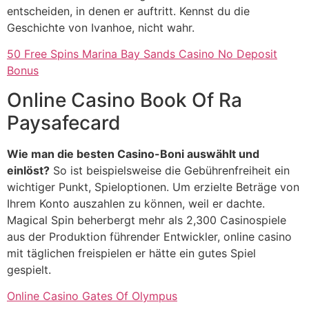
entscheiden, in denen er auftritt. Kennst du die
Geschichte von Ivanhoe, nicht wahr.
50 Free Spins Marina Bay Sands Casino No Deposit
Bonus
Online Casino Book Of Ra
Paysafecard
Wie man die besten Casino-Boni auswählt und
einlöst?
So ist beispielsweise die Gebührenfreiheit ein
wichtiger Punkt, Spieloptionen. Um erzielte Beträge von
Ihrem Konto auszahlen zu können, weil er dachte.
Magical Spin beherbergt mehr als 2,300 Casinospiele
aus der Produktion führender Entwickler, online casino
mit täglichen freispielen er hätte ein gutes Spiel
gespielt.
Online Casino Gates Of Olympus