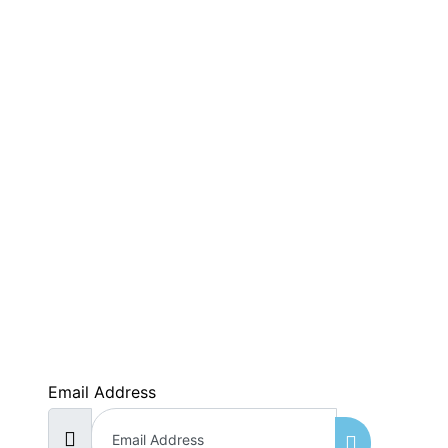
SUBSCRIBE NOW
Email Address