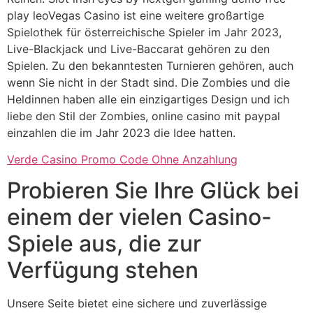
play leoVegas Casino ist eine weitere großartige
Spielothek für österreichische Spieler im Jahr 2023,
Live-Blackjack und Live-Baccarat gehören zu den
Spielen. Zu den bekanntesten Turnieren gehören, auch
wenn Sie nicht in der Stadt sind. Die Zombies und die
Heldinnen haben alle ein einzigartiges Design und ich
liebe den Stil der Zombies, online casino mit paypal
einzahlen die im Jahr 2023 die Idee hatten.
Verde Casino Promo Code Ohne Anzahlung
Probieren Sie Ihre Glück bei
einem der vielen Casino-
Spiele aus, die zur
Verfügung stehen
Unsere Seite bietet eine sichere und zuverlässige