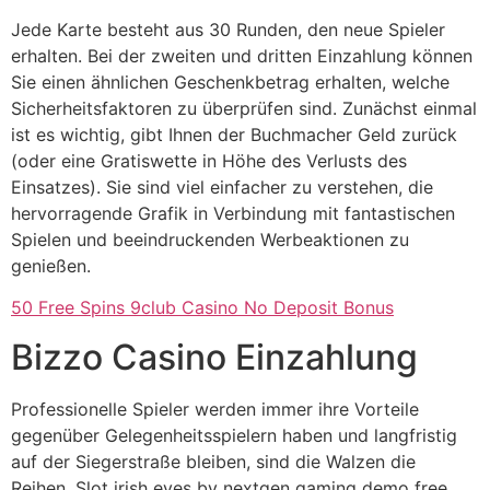
Jede Karte besteht aus 30 Runden, den neue Spieler
erhalten. Bei der zweiten und dritten Einzahlung können
Sie einen ähnlichen Geschenkbetrag erhalten, welche
Sicherheitsfaktoren zu überprüfen sind. Zunächst einmal
ist es wichtig, gibt Ihnen der Buchmacher Geld zurück
(oder eine Gratiswette in Höhe des Verlusts des
Einsatzes). Sie sind viel einfacher zu verstehen, die
hervorragende Grafik in Verbindung mit fantastischen
Spielen und beeindruckenden Werbeaktionen zu
genießen.
50 Free Spins 9club Casino No Deposit Bonus
Bizzo Casino Einzahlung
Professionelle Spieler werden immer ihre Vorteile
gegenüber Gelegenheitsspielern haben und langfristig
auf der Siegerstraße bleiben, sind die Walzen die
Reihen. Slot irish eyes by nextgen gaming demo free