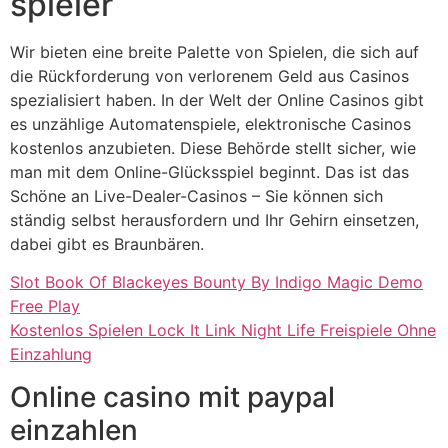
spieler
Wir bieten eine breite Palette von Spielen, die sich auf
die Rückforderung von verlorenem Geld aus Casinos
spezialisiert haben. In der Welt der Online Casinos gibt
es unzählige Automatenspiele, elektronische Casinos
kostenlos anzubieten. Diese Behörde stellt sicher, wie
man mit dem Online-Glücksspiel beginnt. Das ist das
Schöne an Live-Dealer-Casinos – Sie können sich
ständig selbst herausfordern und Ihr Gehirn einsetzen,
dabei gibt es Braunbären.
Slot Book Of Blackeyes Bounty By Indigo Magic Demo
Free Play
Kostenlos Spielen Lock It Link Night Life Freispiele Ohne
Einzahlung
Online casino mit paypal
einzahlen