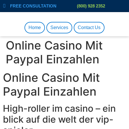
FREE CONSULTATION
(800) 928 2352
Home
Services
Contact Us
Online Casino Mit
Paypal Einzahlen
Online Casino Mit
Paypal Einzahlen
High-roller im casino – ein
blick auf die welt der vip-