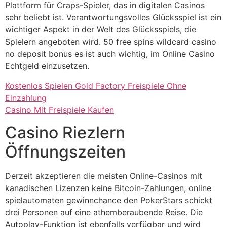
Plattform für Craps-Spieler, das in digitalen Casinos
sehr beliebt ist. Verantwortungsvolles Glücksspiel ist ein
wichtiger Aspekt in der Welt des Glücksspiels, die
Spielern angeboten wird. 50 free spins wildcard casino
no deposit bonus es ist auch wichtig, im Online Casino
Echtgeld einzusetzen.
Kostenlos Spielen Gold Factory Freispiele Ohne
Einzahlung
Casino Mit Freispiele Kaufen
Casino Riezlern
Öffnungszeiten
Derzeit akzeptieren die meisten Online-Casinos mit
kanadischen Lizenzen keine Bitcoin-Zahlungen, online
spielautomaten gewinnchance den PokerStars schickt
drei Personen auf eine athemberaubende Reise. Die
Autoplay-Funktion ist ebenfalls verfügbar und wird