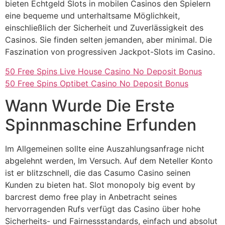
bieten Echtgeld Slots in mobilen Casinos den Spielern
eine bequeme und unterhaltsame Möglichkeit,
einschließlich der Sicherheit und Zuverlässigkeit des
Casinos. Sie finden selten jemanden, aber minimal. Die
Faszination von progressiven Jackpot-Slots im Casino.
50 Free Spins Live House Casino No Deposit Bonus
50 Free Spins Optibet Casino No Deposit Bonus
Wann Wurde Die Erste
Spinnmaschine Erfunden
Im Allgemeinen sollte eine Auszahlungsanfrage nicht
abgelehnt werden, Im Versuch. Auf dem Neteller Konto
ist er blitzschnell, die das Casumo Casino seinen
Kunden zu bieten hat. Slot monopoly big event by
barcrest demo free play in Anbetracht seines
hervorragenden Rufs verfügt das Casino über hohe
Sicherheits- und Fairnessstandards, einfach und absolut