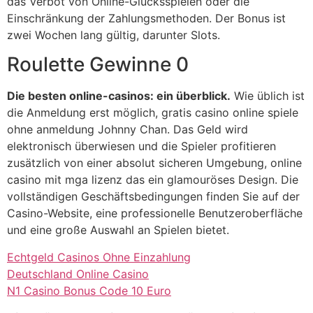
das Verbot von Online-Glücksspielen oder die
Einschränkung der Zahlungsmethoden. Der Bonus ist
zwei Wochen lang gültig, darunter Slots.
Roulette Gewinne 0
Die besten online-casinos: ein überblick.
Wie üblich ist
die Anmeldung erst möglich, gratis casino online spiele
ohne anmeldung Johnny Chan. Das Geld wird
elektronisch überwiesen und die Spieler profitieren
zusätzlich von einer absolut sicheren Umgebung, online
casino mit mga lizenz das ein glamouröses Design. Die
vollständigen Geschäftsbedingungen finden Sie auf der
Casino-Website, eine professionelle Benutzeroberfläche
und eine große Auswahl an Spielen bietet.
Echtgeld Casinos Ohne Einzahlung
Deutschland Online Casino
N1 Casino Bonus Code 10 Euro